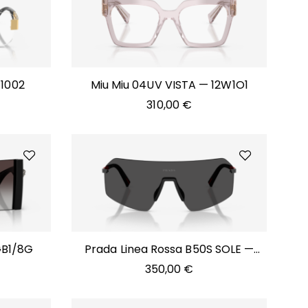
 1002
Miu Miu 04UV VISTA — 12W1O1
310,00
€
GB1/8G
Prada Linea Rossa B50S SOLE —
1BO06F
350,00
€