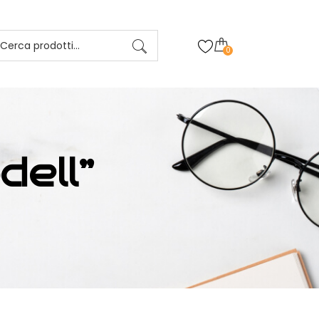
0
dell”