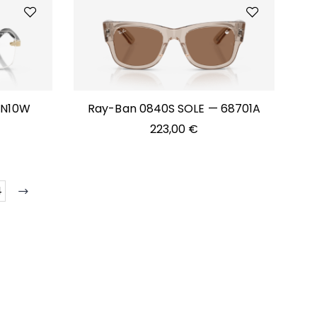
VN10W
Ray-Ban 0840S SOLE — 68701A
223,00
€
4