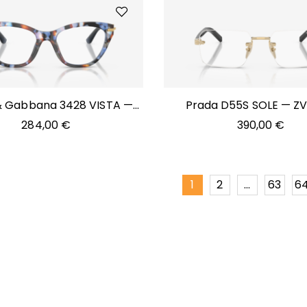
& Gabbana 3428 VISTA —
Prada D55S SOLE — Z
3443
284,00
€
390,00
€
1
2
…
63
6