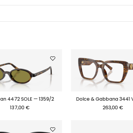
an 4472 SOLE — 1359/2
Dolce & Gabbana 3441 
3470
137,00
€
263,00
€