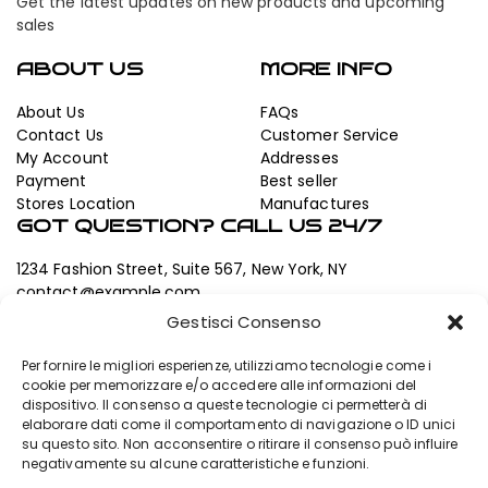
Get the latest updates on new products and upcoming
sales
ABOUT US
MORE INFO
About Us
FAQs
Contact Us
Customer Service
My Account
Addresses
Payment
Best seller
Stores Location
Manufactures
GOT QUESTION? CALL US 24/7
1234 Fashion Street, Suite 567, New York, NY
contact@example.com
+84 (212)555-1234
Gestisci Consenso
Working hours:
Per fornire le migliori esperienze, utilizziamo tecnologie come i
Mon – Sat 9.00 – 18.00
cookie per memorizzare e/o accedere alle informazioni del
dispositivo. Il consenso a queste tecnologie ci permetterà di
elaborare dati come il comportamento di navigazione o ID unici
su questo sito. Non acconsentire o ritirare il consenso può influire
negativamente su alcune caratteristiche e funzioni.
© Copyright 2024. Designed by
BZOTech.com