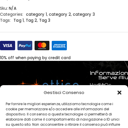
Sku:
N/A
Categories:
category 1
,
category 2
,
category 3
Tags:
Tag 1
,
Tag 2
,
Tag 3
10% off when paying by credit card
Informazion
Serve Ai
Home
FAQs
Prodotti
Pagamenti
Gestisci Consenso
Servizi
La mia spe
Per fornire le migliori esperienze, utilizziamo tecnologie come i
Chi
Termini e C
cookie per memorizzare e/o accedere alle informazioni del
dispositivo. Il consenso a queste tecnologie ci permetterà di
siamo
Privacy & P
elaborare dati come il comportamento di navigazione o ID unici
?
su questo sito. Non acconsentire o ritirare il consenso può influire