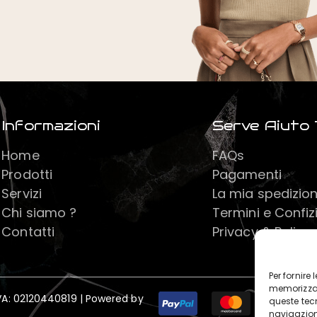
Informazioni
Serve Aiuto 
Home
FAQs
Prodotti
Pagamenti
Servizi
La mia spedizio
Chi siamo ?
Termini e Confiz
Contatti
Privacy & Policy
Per fornire
memorizzar
IVA: 02120440819 | Powered by
queste tec
navigazione