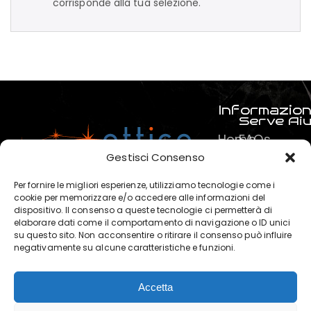
corrisponde alla tua selezione.
Informazion
Serve Ai
Home
FAQs
Prodotti
Pagamenti
Gestisci Consenso
Servizi
La mia spe
Per fornire le migliori esperienze, utilizziamo tecnologie come i
Chi
Termini e C
cookie per memorizzare e/o accedere alle informazioni del
dispositivo. Il consenso a queste tecnologie ci permetterà di
siamo
Privacy & P
elaborare dati come il comportamento di navigazione o ID unici
?
su questo sito. Non acconsentire o ritirare il consenso può influire
negativamente su alcune caratteristiche e funzioni.
Contatti
Accetta
OTTICA POLARIS di Marchese