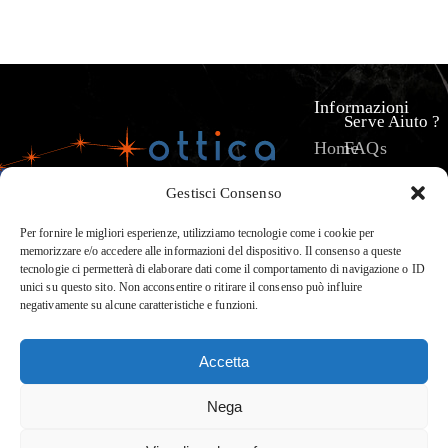
Informazioni
Serve Aiuto ?
Home
FAQs
Prodotti
Pagamenti
Gestisci Consenso
Servizi
La mia spediz
Chi
Termini e Con
Per fornire le migliori esperienze, utilizziamo tecnologie come i cookie per
memorizzare e/o accedere alle informazioni del dispositivo. Il consenso a queste
siamo
Privacy & Pol
tecnologie ci permetterà di elaborare dati come il comportamento di navigazione o ID
?
unici su questo sito. Non acconsentire o ritirare il consenso può influire
negativamente su alcune caratteristiche e funzioni.
Contatti
Accetta
OTTICA POLARIS di Marchese
Nega
Salvatore © 2025. | P. IVA:
02120440819 | Powered by