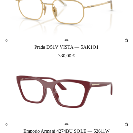
Prada D51V VISTA — 5AK1O1
330,00
€
Emporio Armani 4274BU SOLE — 52611W