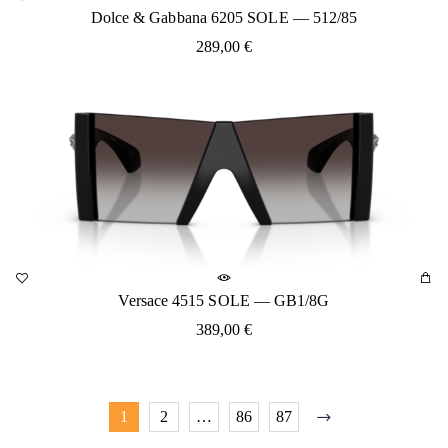
Dolce & Gabbana 6205 SOLE — 512/85
289,00
€
Versace 4515 SOLE — GB1/8G
389,00
€
1
2
…
86
87