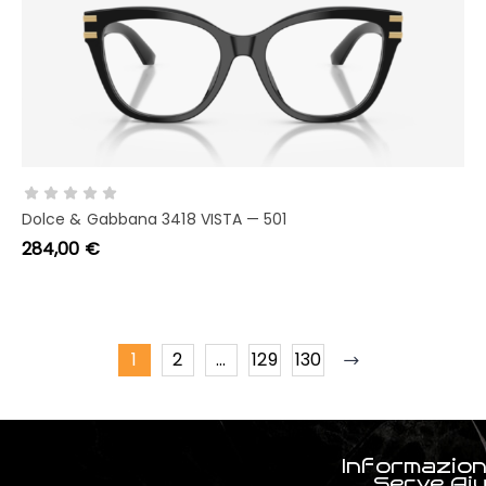
AGGIUNGI AL CARRELLO
Dolce & Gabbana 3418 VISTA — 501
284,00
€
1
2
…
129
130
Informazion
Serve Ai