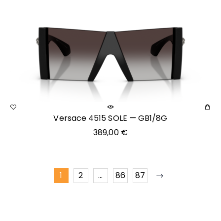
Versace 4515 SOLE — GB1/8G
389,00
€
1
2
…
86
87