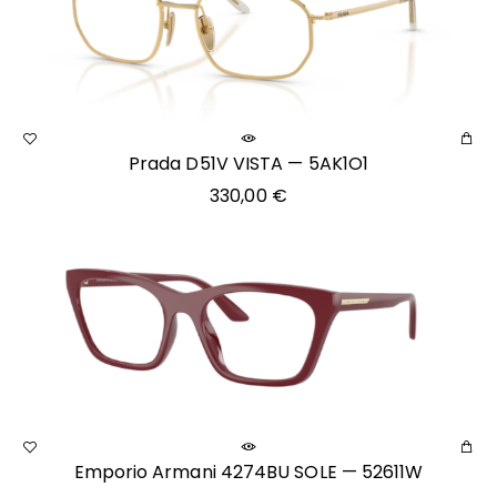
Prada D51V VISTA — 5AK1O1
330,00
€
Emporio Armani 4274BU SOLE — 52611W