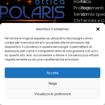
Home
FAQs
Prodotti
Pagamenti
Servizi
La mia spe
Chi
Termini e C
siamo
Privacy & P
Gestisci Consenso
?
Per fornire le migliori esperienze, utilizziamo tecnologie come i
Contatti
cookie per memorizzare e/o accedere alle informazioni del
dispositivo. Il consenso a queste tecnologie ci permetterà di
elaborare dati come il comportamento di navigazione o ID unici
su questo sito. Non acconsentire o ritirare il consenso può influire
OTTICA POLARIS di Marchese
negativamente su alcune caratteristiche e funzioni.
Salvatore © 2025. | P. IVA:
02120440819 | Powered by
Accetta
Clickoso
Nega
Visualizza le preferenze