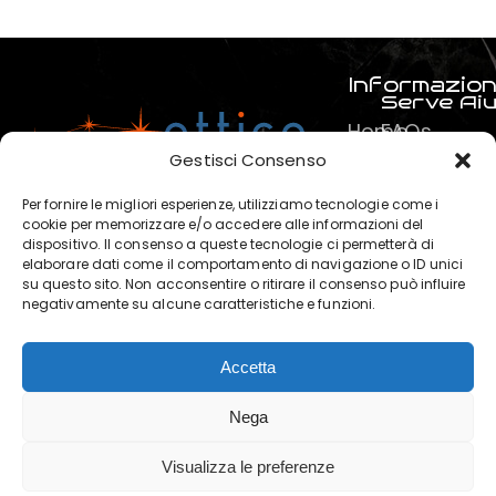
Informazion
Serve Ai
Home
FAQs
Prodotti
Pagamenti
Gestisci Consenso
Servizi
La mia spe
Per fornire le migliori esperienze, utilizziamo tecnologie come i
Chi
Termini e C
cookie per memorizzare e/o accedere alle informazioni del
dispositivo. Il consenso a queste tecnologie ci permetterà di
siamo
Privacy & P
elaborare dati come il comportamento di navigazione o ID unici
?
su questo sito. Non acconsentire o ritirare il consenso può influire
negativamente su alcune caratteristiche e funzioni.
Contatti
Accetta
OTTICA POLARIS di Marchese
Nega
Salvatore © 2025. | P. IVA:
02120440819 | Powered by
Visualizza le preferenze
Clickoso