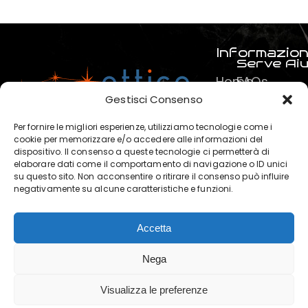
Informazion
Serve Ai
Home
FAQs
Prodotti
Pagamenti
Gestisci Consenso
Servizi
La mia spe
Per fornire le migliori esperienze, utilizziamo tecnologie come i
Chi
Termini e C
cookie per memorizzare e/o accedere alle informazioni del
dispositivo. Il consenso a queste tecnologie ci permetterà di
siamo
Privacy & P
elaborare dati come il comportamento di navigazione o ID unici
?
su questo sito. Non acconsentire o ritirare il consenso può influire
negativamente su alcune caratteristiche e funzioni.
Contatti
Accetta
OTTICA POLARIS di Marchese
Nega
Salvatore © 2025. | P. IVA:
02120440819 | Powered by
Visualizza le preferenze
Clickoso