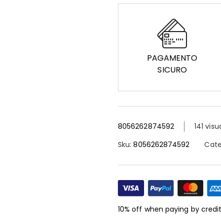
PAGAMENTO
SICURO
8056262874592
141 visu
Sku:
8056262874592
Cate
10% off when paying by credi