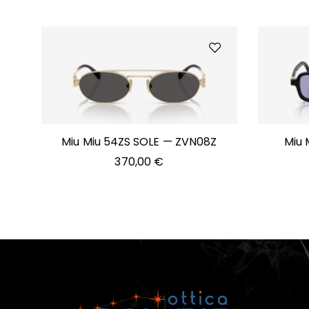
Miu Miu 54ZS SOLE — ZVN08Z
Miu 
370,00
€