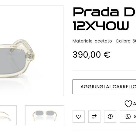
Prada 
12X40W
Materiale: acetato · Calibro
390,00
€
AGGIUNGI AL CARRELL
A