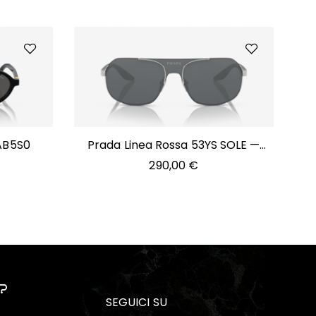
1AB5S0
Prada Linea Rossa 53YS SOLE —
1BC07U
290,00
€
?
SEGUICI SU