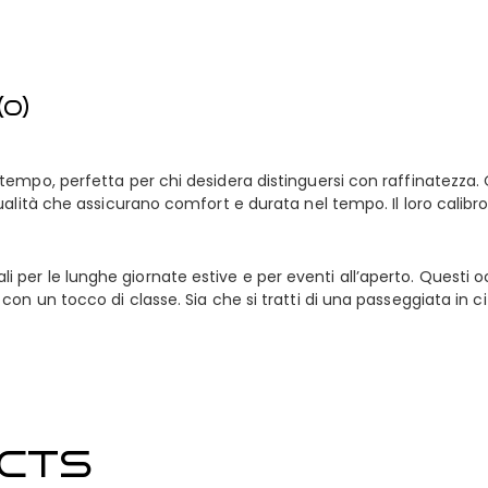
0)
empo, perfetta per chi desidera distinguersi con raffinatezza. 
alità che assicurano comfort e durata nel tempo. Il loro calibro 
 ideali per le lunghe giornate estive e per eventi all’aperto. Ques
on un tocco di classe. Sia che si tratti di una passeggiata in c
CTS