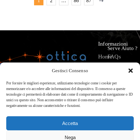
1
2
…
86
87
Informazioni
Serve Aiuto ?
Home
FAQs
Prodotti
Pagamenti
Gestisci Consenso
Servizi
La mia spediz
Chi
Termini e Con
Per fornire le migliori esperienze, utilizziamo tecnologie come i cookie per
memorizzare e/o accedere alle informazioni del dispositivo. Il consenso a queste
siamo
Privacy & Pol
tecnologie ci permetterà di elaborare dati come il comportamento di navigazione o ID
?
unici su questo sito. Non acconsentire o ritirare il consenso può influire
negativamente su alcune caratteristiche e funzioni.
Contatti
Accetta
OTTICA POLARIS di Marchese
Nega