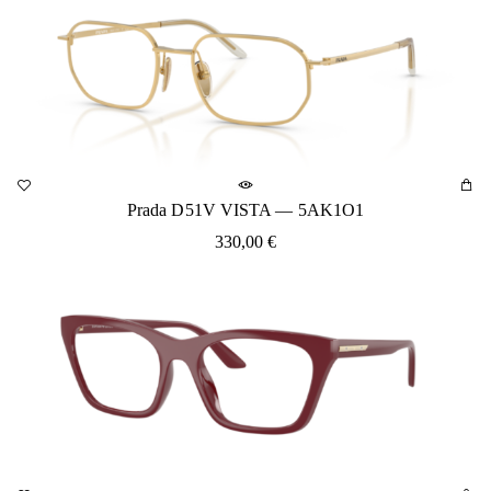
Prada D51V VISTA — 5AK1O1
330,00
€