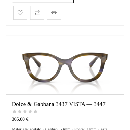
Dolce & Gabbana 3437 VISTA — 3447
305,00
€
Materiale: acetato · Calibro: 53mm · Ponte: 21mm · Asta: