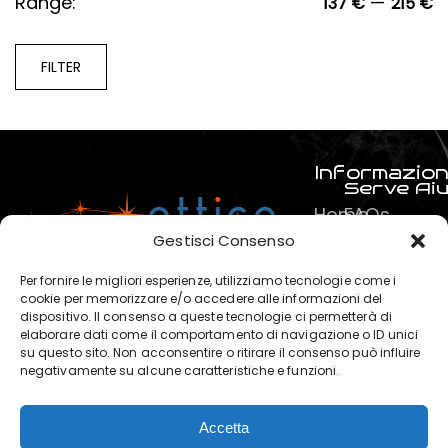
Range:
—
137 €
215 €
FILTER
Informazion
Serve Ai
Home
FAQs
Prodotti
Pagamenti
Gestisci Consenso
Servizi
La mia spe
Per fornire le migliori esperienze, utilizziamo tecnologie come i
Chi
Termini e C
cookie per memorizzare e/o accedere alle informazioni del
dispositivo. Il consenso a queste tecnologie ci permetterà di
siamo
Privacy & P
elaborare dati come il comportamento di navigazione o ID unici
?
su questo sito. Non acconsentire o ritirare il consenso può influire
negativamente su alcune caratteristiche e funzioni.
Contatti
Accetta