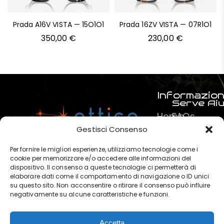
Prada A16V VISTA — 15O1O1
Prada 16ZV VISTA — 07R1O1
350,00
€
230,00
€
Informazion
Serve Ai
Home
FAQs
Prodotti
Pagamenti
Gestisci Consenso
Servizi
La mia spe
Per fornire le migliori esperienze, utilizziamo tecnologie come i
Chi
Termini e C
cookie per memorizzare e/o accedere alle informazioni del
dispositivo. Il consenso a queste tecnologie ci permetterà di
siamo
Privacy & P
elaborare dati come il comportamento di navigazione o ID unici
?
su questo sito. Non acconsentire o ritirare il consenso può influire
negativamente su alcune caratteristiche e funzioni.
Contatti
Accetta