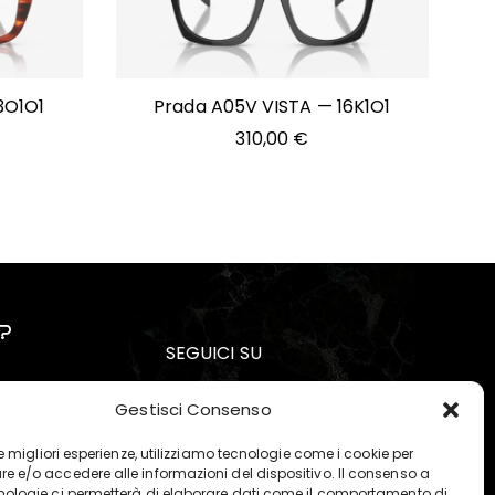
3O1O1
Prada A05V VISTA — 16K1O1
310,00
€
?
SEGUICI SU
Gestisci Consenso
ne
 le migliori esperienze, utilizziamo tecnologie come i cookie per
ioni
e e/o accedere alle informazioni del dispositivo. Il consenso a
nologie ci permetterà di elaborare dati come il comportamento di