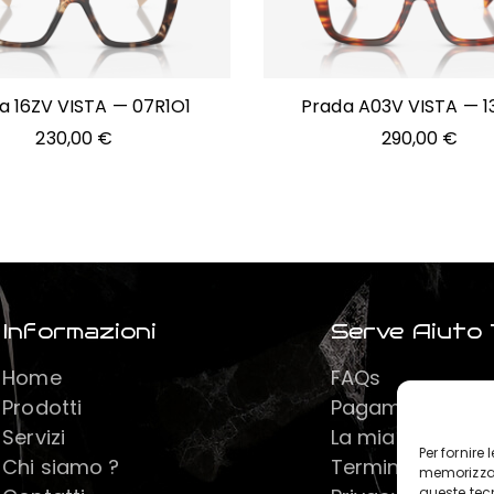
a 16ZV VISTA — 07R1O1
Prada A03V VISTA — 1
230,00
€
290,00
€
Informazioni
Serve Aiuto 
Home
FAQs
Prodotti
Pagamenti
Servizi
La mia spedizio
Per fornire
Chi siamo ?
Termini e Confiz
memorizzar
queste tec