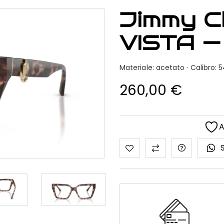
Jimmy C
VISTA —
Materiale: acetato · Calibro
260,00
€
A