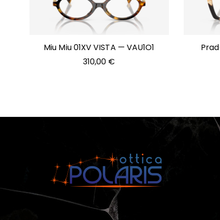
Miu Miu 01XV VISTA — VAU1O1
Prad
310,00
€