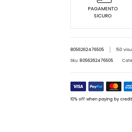
PAGAMENTO
SICURO
8056262476505
150 visu
Sku:
8056262476505
Cate
10% off when paying by credi