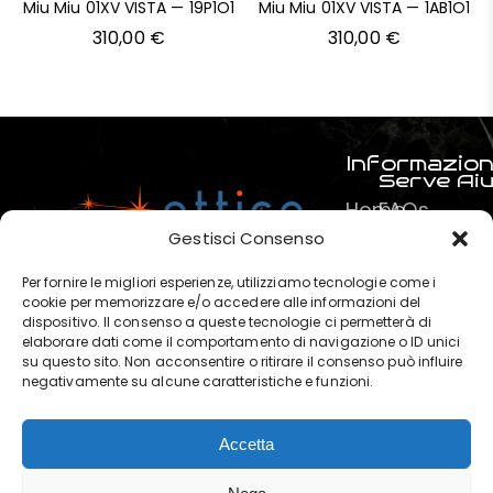
Miu Miu 01XV VISTA — 19P1O1
Miu Miu 01XV VISTA — 1AB1O1
310,00
€
310,00
€
Informazion
Serve Ai
Home
FAQs
Prodotti
Pagamenti
Gestisci Consenso
Servizi
La mia spe
Per fornire le migliori esperienze, utilizziamo tecnologie come i
Chi
Termini e C
cookie per memorizzare e/o accedere alle informazioni del
dispositivo. Il consenso a queste tecnologie ci permetterà di
siamo
Privacy & P
elaborare dati come il comportamento di navigazione o ID unici
?
su questo sito. Non acconsentire o ritirare il consenso può influire
negativamente su alcune caratteristiche e funzioni.
Contatti
Accetta
OTTICA POLARIS di Marchese