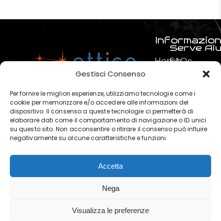
Informazion
Serve Ai
Home
FAQs
Prodotti
Pagamenti
Gestisci Consenso
Servizi
La mia spe
Per fornire le migliori esperienze, utilizziamo tecnologie come i
Chi
Termini e C
cookie per memorizzare e/o accedere alle informazioni del
dispositivo. Il consenso a queste tecnologie ci permetterà di
siamo
Privacy & P
elaborare dati come il comportamento di navigazione o ID unici
?
su questo sito. Non acconsentire o ritirare il consenso può influire
negativamente su alcune caratteristiche e funzioni.
Contatti
Accetta
OTTICA POLARIS di Marchese
Nega
Salvatore © 2025. | P. IVA:
02120440819 | Powered by
Visualizza le preferenze
Clickoso