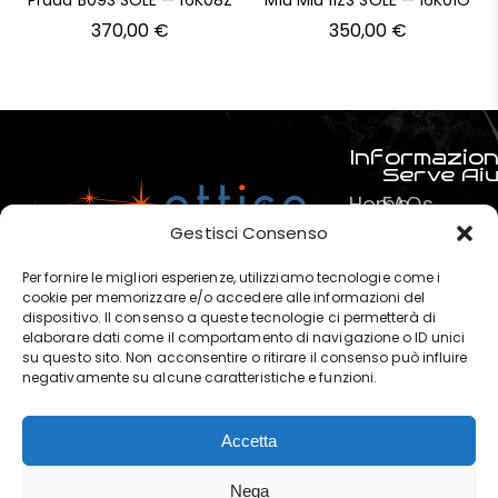
Prada B09S SOLE — 16K08Z
Miu Miu 11ZS SOLE — 16K01O
370,00
€
350,00
€
Informazion
Serve Ai
Home
FAQs
Prodotti
Pagamenti
Gestisci Consenso
Servizi
La mia spe
Per fornire le migliori esperienze, utilizziamo tecnologie come i
Chi
Termini e C
cookie per memorizzare e/o accedere alle informazioni del
dispositivo. Il consenso a queste tecnologie ci permetterà di
siamo
Privacy & P
elaborare dati come il comportamento di navigazione o ID unici
?
su questo sito. Non acconsentire o ritirare il consenso può influire
negativamente su alcune caratteristiche e funzioni.
Contatti
Accetta
OTTICA POLARIS di Marchese
Nega