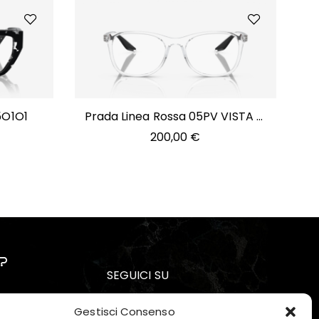
5O1O1
Prada Linea Rossa 05PV VISTA —
2AZ1O1
200,00
€
?
SEGUICI SU
Gestisci Consenso