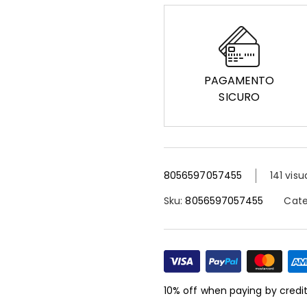
PAGAMENTO
SICURO
8056597057455
141 visu
Sku:
8056597057455
Cate
10% off when paying by credi