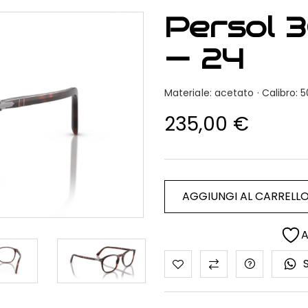
Persol 
— 24
Materiale: acetato · Calibro
235,00
€
AGGIUNGI AL CARRELL
A