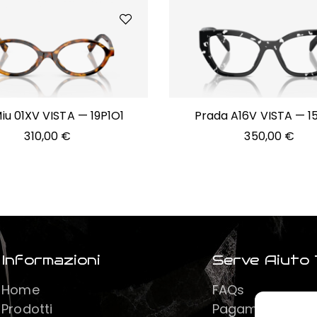
iu 01XV VISTA — 19P1O1
Prada A16V VISTA — 1
310,00
€
350,00
€
Informazioni
Serve Aiuto 
Home
FAQs
Prodotti
Pagamenti