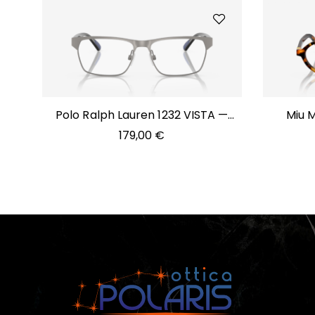
Polo Ralph Lauren 1232 VISTA —
Miu M
9266
179,00
€