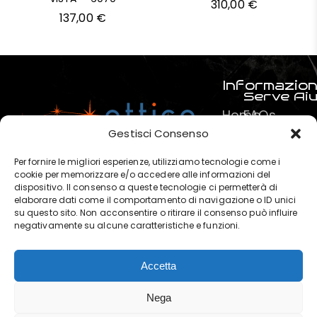
310,00
€
137,00
€
Informazion
Serve Ai
Home
FAQs
Prodotti
Pagamenti
Gestisci Consenso
Servizi
La mia spe
Per fornire le migliori esperienze, utilizziamo tecnologie come i
Chi
Termini e C
cookie per memorizzare e/o accedere alle informazioni del
dispositivo. Il consenso a queste tecnologie ci permetterà di
siamo
Privacy & P
elaborare dati come il comportamento di navigazione o ID unici
?
su questo sito. Non acconsentire o ritirare il consenso può influire
negativamente su alcune caratteristiche e funzioni.
Contatti
Accetta
OTTICA POLARIS di Marchese
Nega
Salvatore © 2025. | P. IVA: