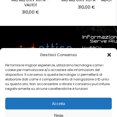
Miu Miu 01XV VISTA —
Miu Miu 01XV VISTA — 1AB1O1
VAU1O1
310,00
€
310,00
€
Informazion
Serve Ai
Home
FAQs
Prodotti
Pagamenti
Gestisci Consenso
Servizi
La mia spe
Per fornire le migliori esperienze, utilizziamo tecnologie come i
Chi
Termini e C
cookie per memorizzare e/o accedere alle informazioni del
dispositivo. Il consenso a queste tecnologie ci permetterà di
siamo
Privacy & P
elaborare dati come il comportamento di navigazione o ID unici
?
su questo sito. Non acconsentire o ritirare il consenso può influire
negativamente su alcune caratteristiche e funzioni.
Contatti
Accetta
OTTICA POLARIS di Marchese
Nega