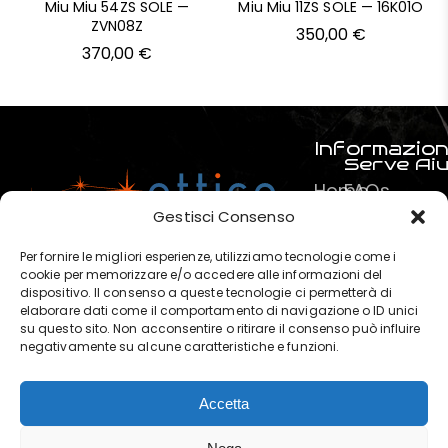
Miu Miu 54ZS SOLE —
Miu Miu 11ZS SOLE — 16K01O
ZVN08Z
350,00
€
370,00
€
Informazion
Serve Ai
Home
FAQs
Prodotti
Pagamenti
Gestisci Consenso
Servizi
La mia spe
Per fornire le migliori esperienze, utilizziamo tecnologie come i
Chi
Termini e C
cookie per memorizzare e/o accedere alle informazioni del
dispositivo. Il consenso a queste tecnologie ci permetterà di
siamo
Privacy & P
elaborare dati come il comportamento di navigazione o ID unici
?
su questo sito. Non acconsentire o ritirare il consenso può influire
negativamente su alcune caratteristiche e funzioni.
Contatti
Accetta
OTTICA POLARIS di Marchese