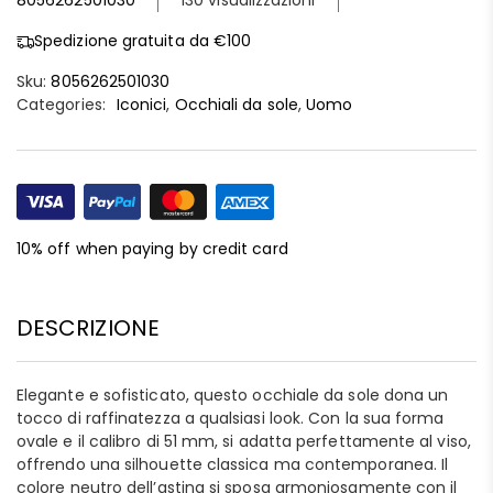
8056262501030
130 visualizzazioni
Spedizione gratuita da €100
Sku:
8056262501030
Categories:
Iconici
,
Occhiali da sole
,
Uomo
10% off when paying by credit card
DESCRIZIONE
Elegante e sofisticato, questo occhiale da sole dona un
tocco di raffinatezza a qualsiasi look. Con la sua forma
ovale e il calibro di 51 mm, si adatta perfettamente al viso,
offrendo una silhouette classica ma contemporanea. Il
colore neutro dell’astina si sposa armoniosamente con il