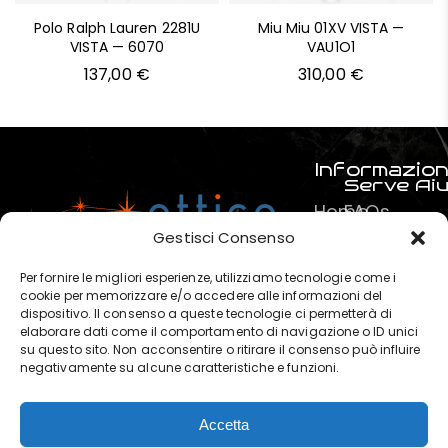
Polo Ralph Lauren 2281U
Miu Miu 01XV VISTA —
VISTA — 6070
VAU1O1
137,00
€
310,00
€
Informazion
Serve Ai
Home
FAQs
Prodotti
Pagamenti
Gestisci Consenso
Servizi
La mia spe
Per fornire le migliori esperienze, utilizziamo tecnologie come i
Chi
Termini e C
cookie per memorizzare e/o accedere alle informazioni del
dispositivo. Il consenso a queste tecnologie ci permetterà di
siamo
Privacy & P
elaborare dati come il comportamento di navigazione o ID unici
?
su questo sito. Non acconsentire o ritirare il consenso può influire
negativamente su alcune caratteristiche e funzioni.
Contatti
Accetta