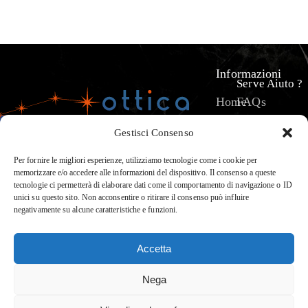
Informazioni
Serve Aiuto ?
Home
FAQs
Prodotti
Pagamenti
Gestisci Consenso
Servizi
La mia spediz
Chi
Termini e Con
Per fornire le migliori esperienze, utilizziamo tecnologie come i cookie per
memorizzare e/o accedere alle informazioni del dispositivo. Il consenso a queste
siamo
Privacy & Pol
tecnologie ci permetterà di elaborare dati come il comportamento di navigazione o ID
?
unici su questo sito. Non acconsentire o ritirare il consenso può influire
negativamente su alcune caratteristiche e funzioni.
Contatti
Accetta
OTTICA POLARIS di Marchese
Nega
Salvatore © 2025. | P. IVA:
02120440819 | Powered by