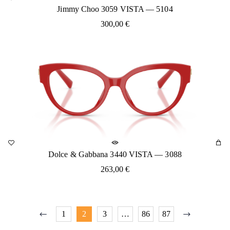
Jimmy Choo 3059 VISTA — 5104
300,00
€
Dolce & Gabbana 3440 VISTA — 3088
263,00
€
1
2
3
…
86
87