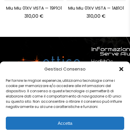
Miu Miu 01XV VISTA — 19P1O1
Miu Miu 01XV VISTA — 1AB1O1
310,00
€
310,00
€
Informazion
Serve Ai
Home
FAQs
Prodotti
Pagamenti
Gestisci Consenso
Servizi
La mia spe
Per fornire le migliori esperienze, utilizziamo tecnologie come i
Chi
Termini e C
cookie per memorizzare e/o accedere alle informazioni del
dispositivo. Il consenso a queste tecnologie ci permetterà di
siamo
Privacy & P
elaborare dati come il comportamento di navigazione o ID unici
?
su questo sito. Non acconsentire o ritirare il consenso può influire
negativamente su alcune caratteristiche e funzioni.
Contatti
Accetta