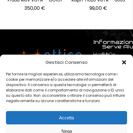
Prada A16V VISTA — 15O1O1
Ralph 7162U VISTA — 6063
350,00
€
99,00
€
Informazion
Serve Ai
Home
FAQs
Prodotti
Pagamenti
Gestisci Consenso
Servizi
La mia spe
Per fornire le migliori esperienze, utilizziamo tecnologie come i
Chi
Termini e C
cookie per memorizzare e/o accedere alle informazioni del
dispositivo. Il consenso a queste tecnologie ci permetterà di
siamo
Privacy & P
elaborare dati come il comportamento di navigazione o ID unici
?
su questo sito. Non acconsentire o ritirare il consenso può influire
negativamente su alcune caratteristiche e funzioni.
Contatti
Accetta
OTTICA POLARIS di Marchese
Nega