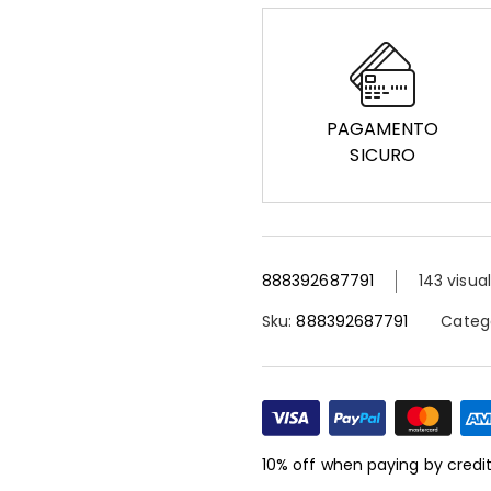
PAGAMENTO
SICURO
888392687791
143 visual
Sku:
888392687791
Categ
10% off when paying by credi