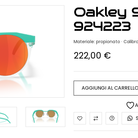
Oakley 
924223
Materiale: propionato · Cali
222,00
€
AGGIUNGI AL CARRELL
A