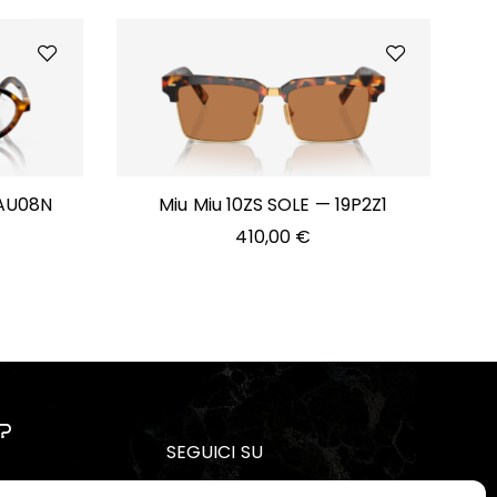
VAU08N
Miu Miu 10ZS SOLE — 19P2Z1
410,00
€
?
SEGUICI SU