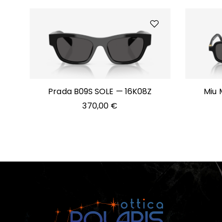
Prada B09S SOLE — 16K08Z
Miu 
370,00
€