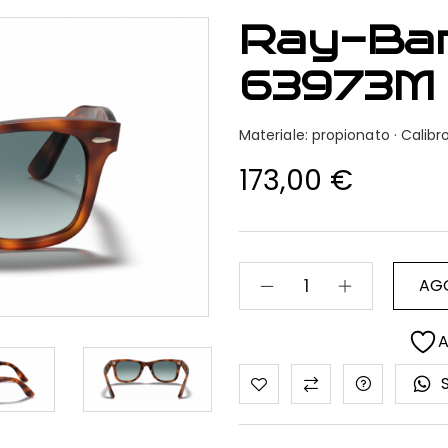
Ray-Ba
63973M
Materiale: propionato · Cali
173,00
€
AGG
A