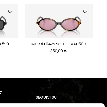
6K5S0
Miu Miu 04ZS SOLE — VAU50D
350,00
€
?
SEGUICI SU