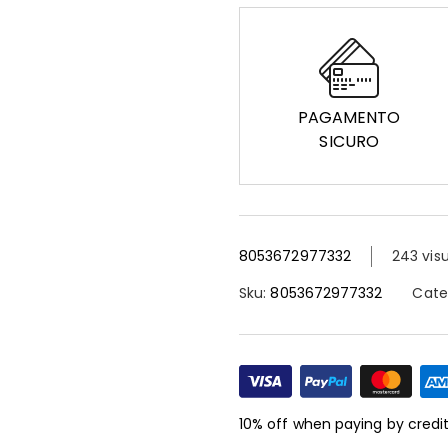
PAGAMENTO
SICURO
8053672977332
243 visu
Sku:
8053672977332
Cate
10% off when paying by credi