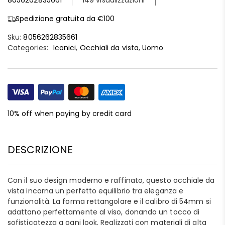
8056262835661
149 visualizzazioni
Spedizione gratuita da €100
Sku:
8056262835661
Categories:
Iconici
,
Occhiali da vista
,
Uomo
10% off when paying by credit card
DESCRIZIONE
Con il suo design moderno e raffinato, questo occhiale da
vista incarna un perfetto equilibrio tra eleganza e
funzionalità. La forma rettangolare e il calibro di 54mm si
adattano perfettamente al viso, donando un tocco di
sofisticatezza a ogni look. Realizzati con materiali di alta