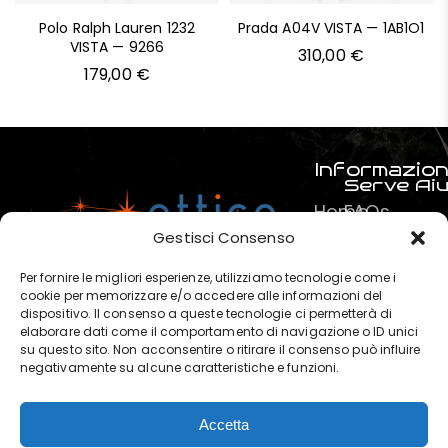
Polo Ralph Lauren 1232
Prada A04V VISTA — 1AB1O1
VISTA — 9266
310,00
€
179,00
€
Informazion
Serve Ai
Home
FAQs
Prodotti
Pagamenti
Gestisci Consenso
Servizi
La mia spe
Per fornire le migliori esperienze, utilizziamo tecnologie come i
Chi
Termini e C
cookie per memorizzare e/o accedere alle informazioni del
dispositivo. Il consenso a queste tecnologie ci permetterà di
siamo
Privacy & P
elaborare dati come il comportamento di navigazione o ID unici
?
su questo sito. Non acconsentire o ritirare il consenso può influire
negativamente su alcune caratteristiche e funzioni.
Contatti
Accetta