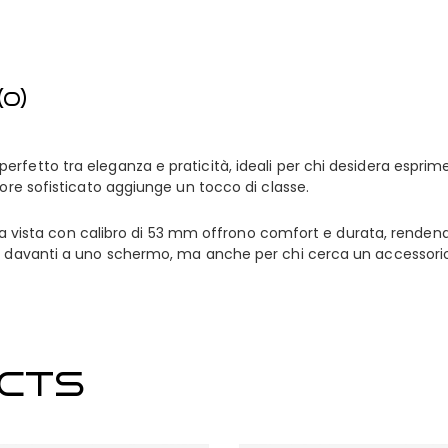
0)
fetto tra eleganza e praticità, ideali per chi desidera esprimer
lore sofisticato aggiunge un tocco di classe.
i da vista con calibro di 53 mm offrono comfort e durata, rendendo
re davanti a uno schermo, ma anche per chi cerca un accessorio 
CTS