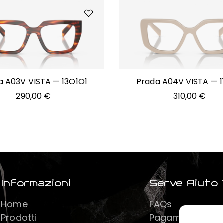
a A03V VISTA — 13O1O1
Prada A04V VISTA — 1
290,00
€
310,00
€
Informazioni
Serve Aiuto 
Home
FAQs
Prodotti
Pagamenti