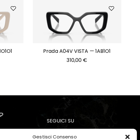
1O1O1
Prada A04V VISTA — 1AB1O1
310,00
€
?
SEGUICI SU
Gestisci Consenso