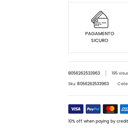
PAGAMENTO
SICURO
8056262533963
195 visu
Sku:
8056262533963
Cate
10% off when paying by credi