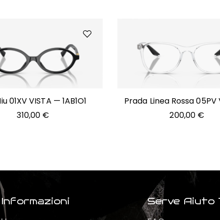
iu 01XV VISTA — 1AB1O1
Prada Linea Rossa 05PV
2AZ1O1
310,00
€
200,00
€
Informazioni
Serve Aiuto 