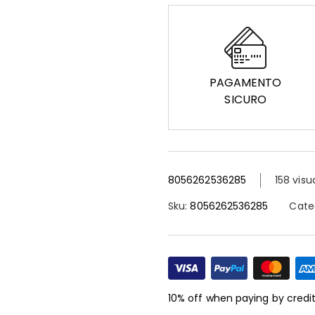
PAGAMENTO
SICURO
8056262536285
158 visu
Sku:
8056262536285
Cate
10% off when paying by credi