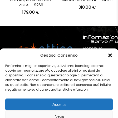
Polo Ralph Lauren 1232
Miu Miu 01XV VISTA — 19P1O1
VISTA — 9266
310,00
€
179,00
€
Informazion
Serve Ai
Home
FAQs
Prodotti
Pagamenti
Gestisci Consenso
Servizi
La mia spe
Per fornire le migliori esperienze, utilizziamo tecnologie come i
Chi
Termini e C
cookie per memorizzare e/o accedere alle informazioni del
dispositivo. Il consenso a queste tecnologie ci permetterà di
siamo
Privacy & P
elaborare dati come il comportamento di navigazione o ID unici
?
su questo sito. Non acconsentire o ritirare il consenso può influire
negativamente su alcune caratteristiche e funzioni.
Contatti
Accetta
OTTICA POLARIS di Marchese
Nega