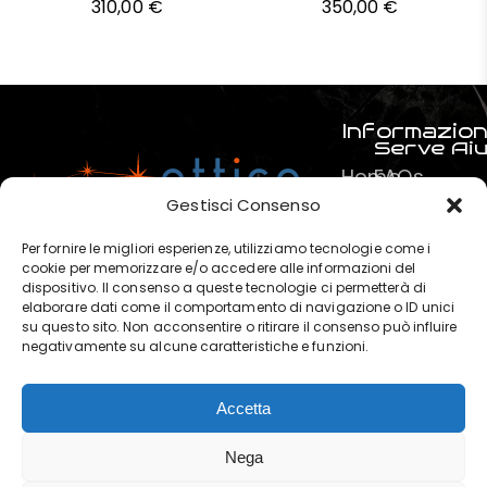
310,00
€
350,00
€
Informazion
Serve Ai
Home
FAQs
Prodotti
Pagamenti
Gestisci Consenso
Servizi
La mia spe
Per fornire le migliori esperienze, utilizziamo tecnologie come i
Chi
Termini e C
cookie per memorizzare e/o accedere alle informazioni del
dispositivo. Il consenso a queste tecnologie ci permetterà di
siamo
Privacy & P
elaborare dati come il comportamento di navigazione o ID unici
?
su questo sito. Non acconsentire o ritirare il consenso può influire
negativamente su alcune caratteristiche e funzioni.
Contatti
Accetta
OTTICA POLARIS di Marchese
Nega
Salvatore © 2025. | P. IVA: