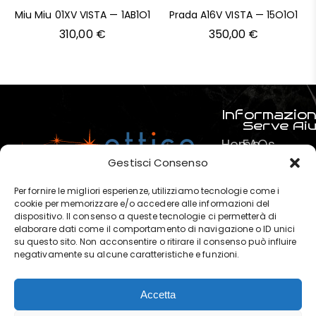
Miu Miu 01XV VISTA — 1AB1O1
Prada A16V VISTA — 15O1O1
310,00
€
350,00
€
Informazion
Serve Ai
Home
FAQs
Prodotti
Pagamenti
Gestisci Consenso
Servizi
La mia spe
Per fornire le migliori esperienze, utilizziamo tecnologie come i
Chi
Termini e C
cookie per memorizzare e/o accedere alle informazioni del
dispositivo. Il consenso a queste tecnologie ci permetterà di
siamo
Privacy & P
elaborare dati come il comportamento di navigazione o ID unici
?
su questo sito. Non acconsentire o ritirare il consenso può influire
negativamente su alcune caratteristiche e funzioni.
Contatti
Accetta