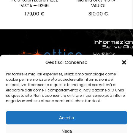
Polo Ralph Lauren 1232
Miu Miu 01XV VISTA —
VISTA — 9266
VAU1O1
179,00
€
310,00
€
Informazion
Serve Ai
Home
FAQs
Prodotti
Pagamenti
Gestisci Consenso
Servizi
La mia spe
Per fornire le migliori esperienze, utilizziamo tecnologie come i
Chi
Termini e C
cookie per memorizzare e/o accedere alle informazioni del
dispositivo. Il consenso a queste tecnologie ci permetterà di
siamo
Privacy & P
elaborare dati come il comportamento di navigazione o ID unici
?
su questo sito. Non acconsentire o ritirare il consenso può influire
negativamente su alcune caratteristiche e funzioni.
Contatti
Accetta
OTTICA POLARIS di Marchese
Nega