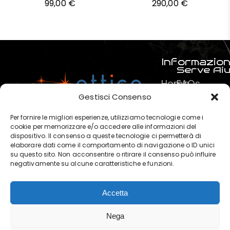
99,00
€
290,00
€
Informazion
Serve Ai
Home
FAQs
Prodotti
Pagamenti
Gestisci Consenso
Servizi
La mia spe
Per fornire le migliori esperienze, utilizziamo tecnologie come i
Chi
Termini e C
cookie per memorizzare e/o accedere alle informazioni del
dispositivo. Il consenso a queste tecnologie ci permetterà di
siamo
Privacy & P
elaborare dati come il comportamento di navigazione o ID unici
?
su questo sito. Non acconsentire o ritirare il consenso può influire
negativamente su alcune caratteristiche e funzioni.
Contatti
Accetta
OTTICA POLARIS di Marchese
Nega
Salvatore © 2025. | P. IVA: