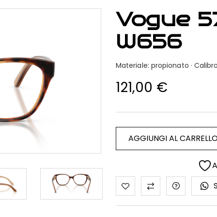
Vogue 5
W656
Materiale: propionato · Cali
121,00
€
AGGIUNGI AL CARRELL
A