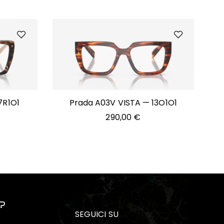
7R1O1
Prada A03V VISTA — 13O1O1
290,00
€
?
SEGUICI SU