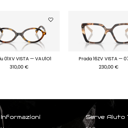
iu 01XV VISTA — VAU1O1
Prada 16ZV VISTA — 0
310,00
€
230,00
€
Informazioni
Serve Aiuto 