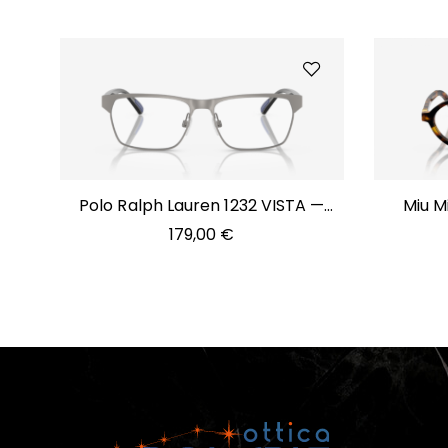
Polo Ralph Lauren 1232 VISTA —
Miu M
9266
179,00
€