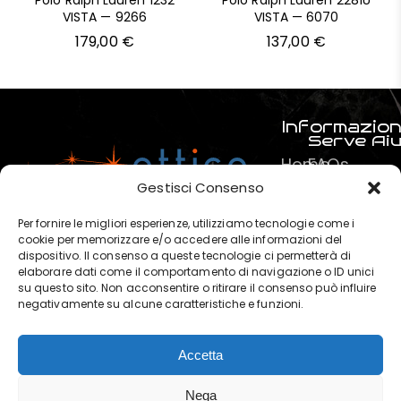
Polo Ralph Lauren 1232
Polo Ralph Lauren 2281U
VISTA — 9266
VISTA — 6070
179,00
€
137,00
€
Informazion
Serve Ai
Home
FAQs
Prodotti
Pagamenti
Gestisci Consenso
Servizi
La mia spe
Per fornire le migliori esperienze, utilizziamo tecnologie come i
Chi
Termini e C
cookie per memorizzare e/o accedere alle informazioni del
dispositivo. Il consenso a queste tecnologie ci permetterà di
siamo
Privacy & P
elaborare dati come il comportamento di navigazione o ID unici
?
su questo sito. Non acconsentire o ritirare il consenso può influire
negativamente su alcune caratteristiche e funzioni.
Contatti
Accetta
OTTICA POLARIS di Marchese
Nega