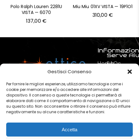
Polo Ralph Lauren 2281U
Miu Miu 01XV VISTA — 19P1O1
VISTA — 6070
310,00
€
137,00
€
Informazion
Serve Ai
Home
FAQs
Prodotti
Pagamenti
Gestisci Consenso
Servizi
La mia spe
Per fornire le migliori esperienze, utilizziamo tecnologie come i
Chi
Termini e C
cookie per memorizzare e/o accedere alle informazioni del
dispositivo. Il consenso a queste tecnologie ci permetterà di
siamo
Privacy & P
elaborare dati come il comportamento di navigazione o ID unici
?
su questo sito. Non acconsentire o ritirare il consenso può influire
negativamente su alcune caratteristiche e funzioni.
Contatti
Accetta